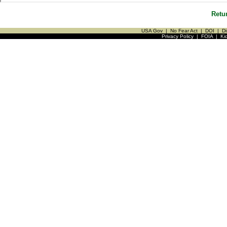
Retu
USA Gov
|
No Fear Act
|
DOI
|
Di
Privacy Policy
|
FOIA
|
Ki