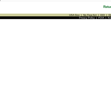
Retu
USA Gov
|
No Fear Act
|
DOI
|
Di
Privacy Policy
|
FOIA
|
Ki