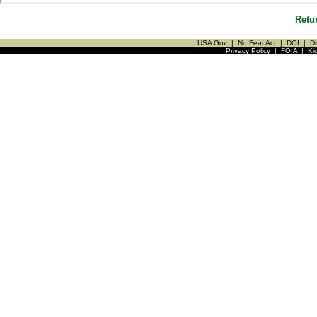
Retu
USA Gov
|
No Fear Act
|
DOI
|
Di
Privacy Policy
|
FOIA
|
Ki