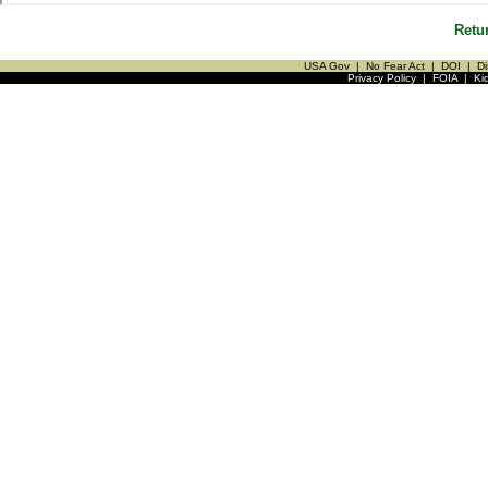
Retu
USA Gov
|
No Fear Act
|
DOI
|
Di
Privacy Policy
|
FOIA
|
Ki