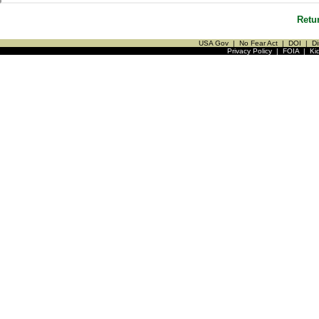
Retu
USA Gov
|
No Fear Act
|
DOI
|
Di
Privacy Policy
|
FOIA
|
Ki