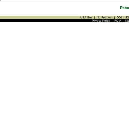
Retu
USA Gov
|
No Fear Act
|
DOI
|
Di
Privacy Policy
|
FOIA
|
Ki