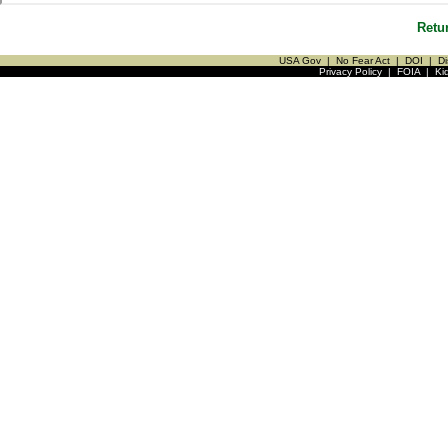
Retu
USA Gov
|
No Fear Act
|
DOI
|
Di
Privacy Policy
|
FOIA
|
Ki