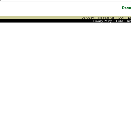
Retu
USA Gov
|
No Fear Act
|
DOI
|
Di
Privacy Policy
|
FOIA
|
Ki