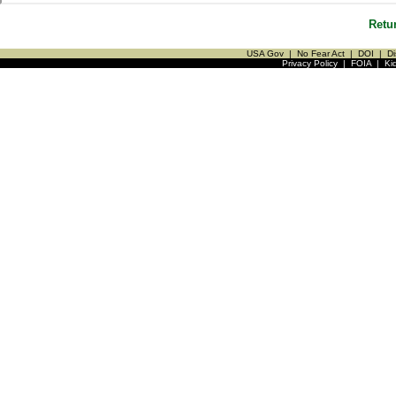
Retu
USA Gov
|
No Fear Act
|
DOI
|
Di
Privacy Policy
|
FOIA
|
Ki