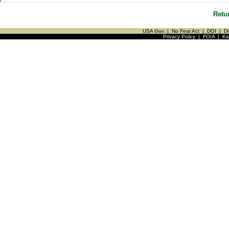
Retu
USA Gov
|
No Fear Act
|
DOI
|
Di
Privacy Policy
|
FOIA
|
Ki