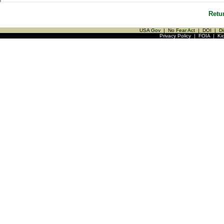
Retu
USA Gov
|
No Fear Act
|
DOI
|
Di
Privacy Policy
|
FOIA
|
Ki