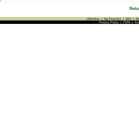
Retu
USA Gov
|
No Fear Act
|
DOI
|
Di
Privacy Policy
|
FOIA
|
Ki