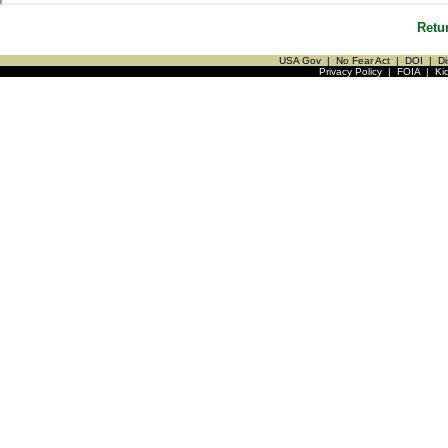
Retu
USA Gov
|
No Fear Act
|
DOI
|
Di
Privacy Policy
|
FOIA
|
Ki