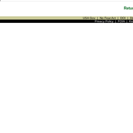
Retu
USA Gov
|
No Fear Act
|
DOI
|
Di
Privacy Policy
|
FOIA
|
Ki