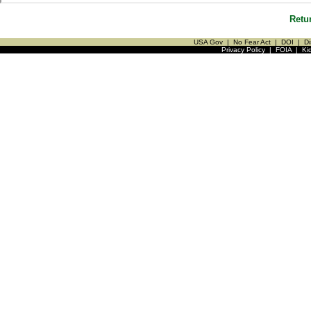
Retu
USA Gov
|
No Fear Act
|
DOI
|
Di
Privacy Policy
|
FOIA
|
Ki