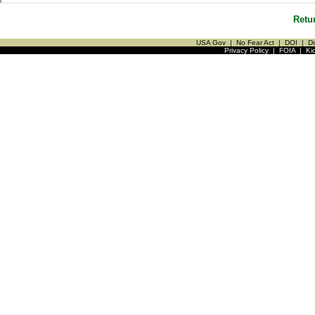
Retu
USA Gov
|
No Fear Act
|
DOI
|
Di
Privacy Policy
|
FOIA
|
Ki