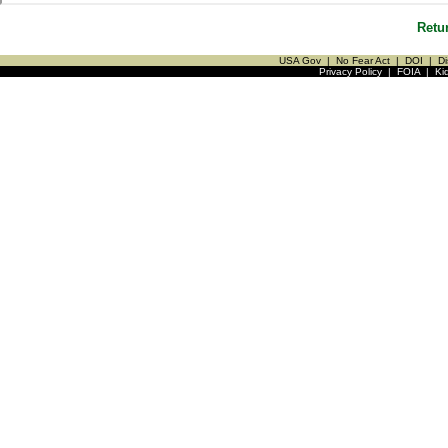
Retu
USA Gov
|
No Fear Act
|
DOI
|
Di
Privacy Policy
|
FOIA
|
Ki