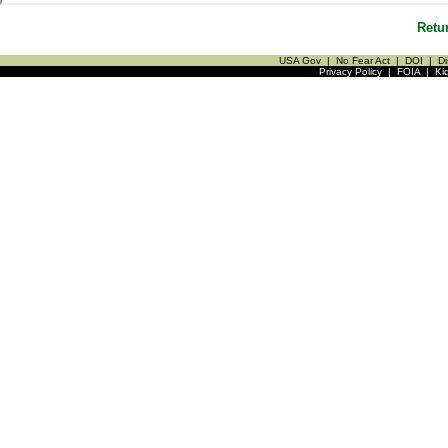
Retu
USA Gov
|
No Fear Act
|
DOI
|
Di
Privacy Policy
|
FOIA
|
Ki