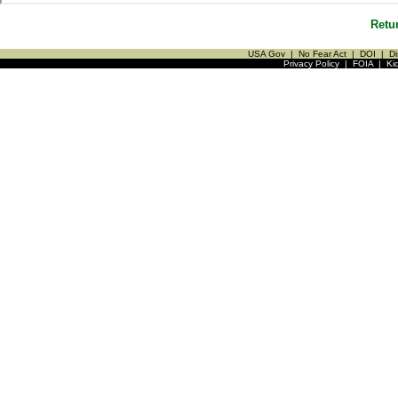
Retu
USA Gov
|
No Fear Act
|
DOI
|
Di
Privacy Policy
|
FOIA
|
Ki