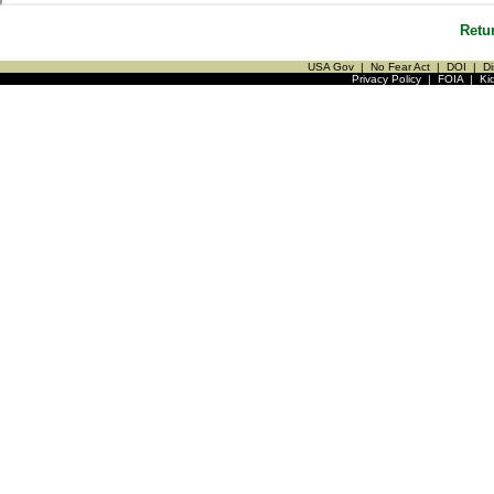
Retu
USA Gov
|
No Fear Act
|
DOI
|
Di
Privacy Policy
|
FOIA
|
Ki