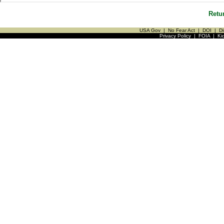
Retu
USA Gov
|
No Fear Act
|
DOI
|
Di
Privacy Policy
|
FOIA
|
Ki