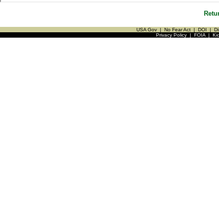
Retu
USA Gov
|
No Fear Act
|
DOI
|
Di
Privacy Policy
|
FOIA
|
Ki