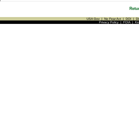
Retu
USA Gov
|
No Fear Act
|
DOI
|
Di
Privacy Policy
|
FOIA
|
Ki