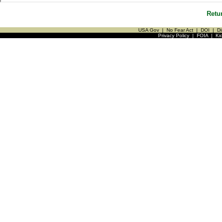
Retu
USA Gov
|
No Fear Act
|
DOI
|
Di
Privacy Policy
|
FOIA
|
Ki