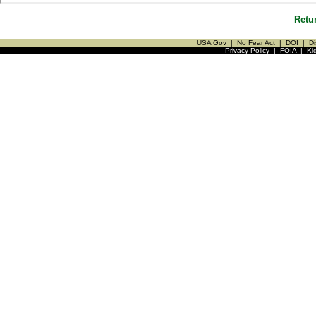
Retu
USA Gov
|
No Fear Act
|
DOI
|
Di
Privacy Policy
|
FOIA
|
Ki