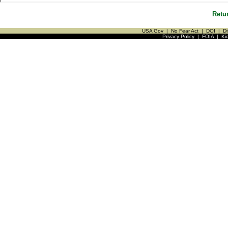
Retu
USA Gov
|
No Fear Act
|
DOI
|
Di
Privacy Policy
|
FOIA
|
Ki