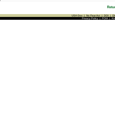
Retu
USA Gov
|
No Fear Act
|
DOI
|
Di
Privacy Policy
|
FOIA
|
Ki