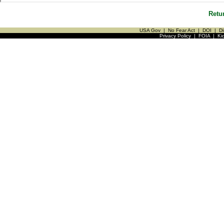
Retu
USA Gov
|
No Fear Act
|
DOI
|
Di
Privacy Policy
|
FOIA
|
Ki