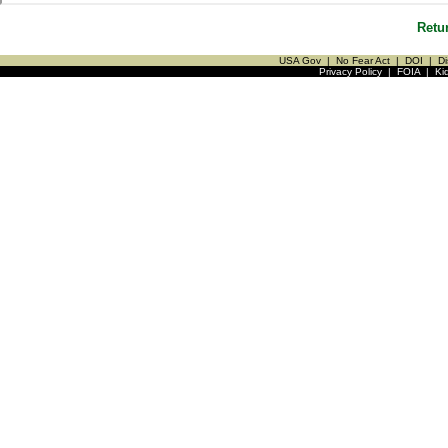
Retu
USA Gov
|
No Fear Act
|
DOI
|
Di
Privacy Policy
|
FOIA
|
Ki