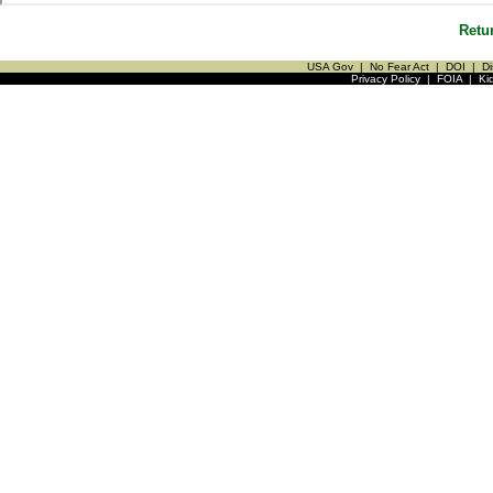
Retu
USA Gov
|
No Fear Act
|
DOI
|
Di
Privacy Policy
|
FOIA
|
Ki