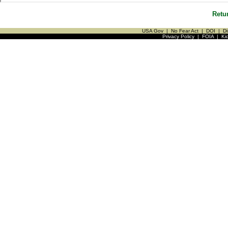
Retu
USA Gov
|
No Fear Act
|
DOI
|
Di
Privacy Policy
|
FOIA
|
Ki