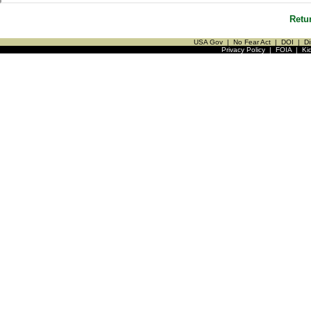
Retu
USA Gov
|
No Fear Act
|
DOI
|
Di
Privacy Policy
|
FOIA
|
Ki