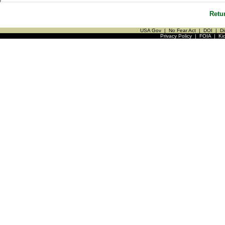
Retu
USA Gov
|
No Fear Act
|
DOI
|
Di
Privacy Policy
|
FOIA
|
Ki