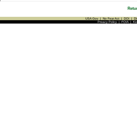
Retu
USA Gov
|
No Fear Act
|
DOI
|
Di
Privacy Policy
|
FOIA
|
Ki