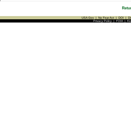
Retu
USA Gov
|
No Fear Act
|
DOI
|
Di
Privacy Policy
|
FOIA
|
Ki