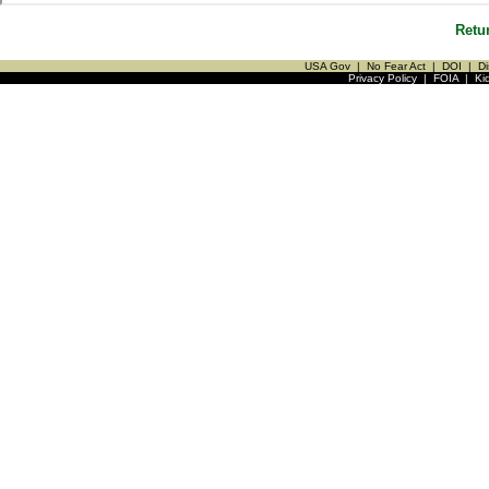
Retu
USA Gov
|
No Fear Act
|
DOI
|
Di
Privacy Policy
|
FOIA
|
Ki