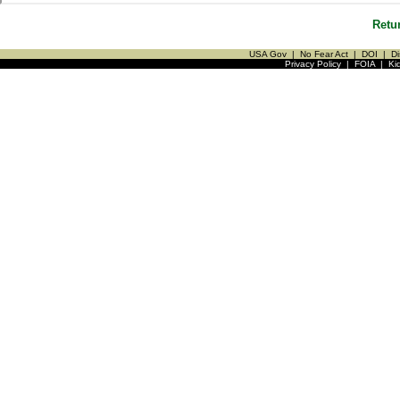
Retu
USA Gov
|
No Fear Act
|
DOI
|
Di
Privacy Policy
|
FOIA
|
Ki