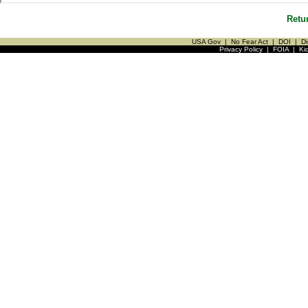
Retu
USA Gov
|
No Fear Act
|
DOI
|
Di
Privacy Policy
|
FOIA
|
Ki