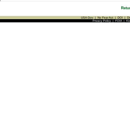
Retu
USA Gov
|
No Fear Act
|
DOI
|
Di
Privacy Policy
|
FOIA
|
Ki