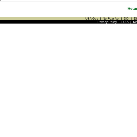
Retu
USA Gov
|
No Fear Act
|
DOI
|
Di
Privacy Policy
|
FOIA
|
Ki