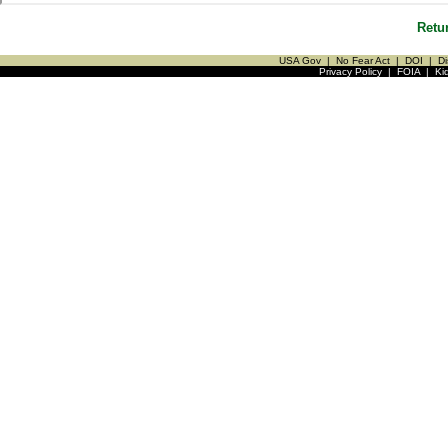
Retu
USA Gov
|
No Fear Act
|
DOI
|
Di
Privacy Policy
|
FOIA
|
Ki