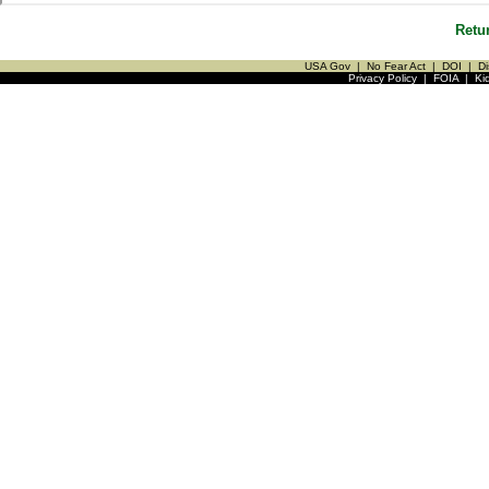
Retu
USA Gov
|
No Fear Act
|
DOI
|
Di
Privacy Policy
|
FOIA
|
Ki