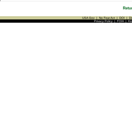
Retu
USA Gov
|
No Fear Act
|
DOI
|
Di
Privacy Policy
|
FOIA
|
Ki