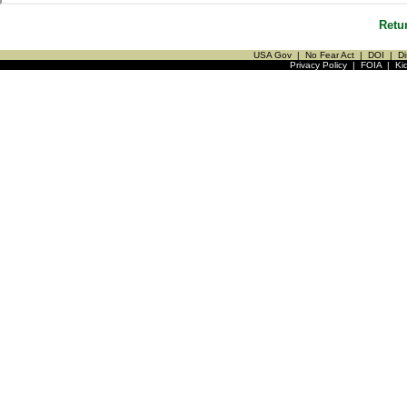
Retu
USA Gov
|
No Fear Act
|
DOI
|
Di
Privacy Policy
|
FOIA
|
Ki