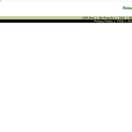
Retu
USA Gov
|
No Fear Act
|
DOI
|
Di
Privacy Policy
|
FOIA
|
Ki