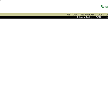
Retu
USA Gov
|
No Fear Act
|
DOI
|
Di
Privacy Policy
|
FOIA
|
Ki