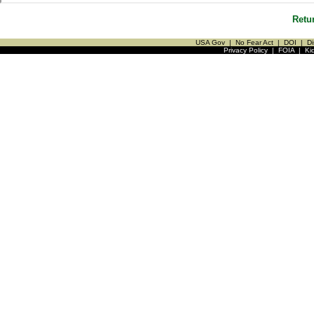
Retu
USA Gov
|
No Fear Act
|
DOI
|
Di
Privacy Policy
|
FOIA
|
Ki