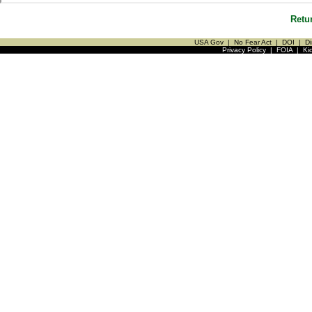
Retu
USA Gov
|
No Fear Act
|
DOI
|
Di
Privacy Policy
|
FOIA
|
Ki