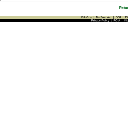
Retu
USA Gov
|
No Fear Act
|
DOI
|
Di
Privacy Policy
|
FOIA
|
Ki