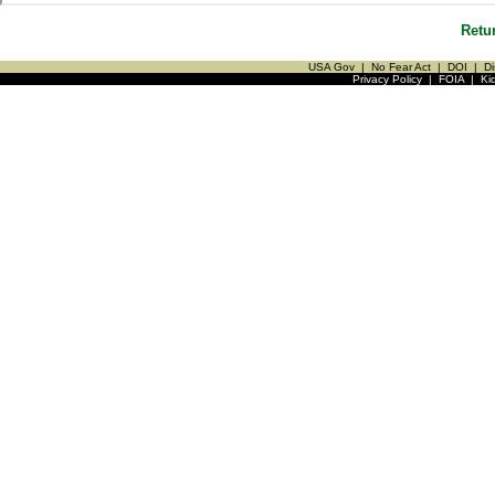
Retu
USA Gov
|
No Fear Act
|
DOI
|
Di
Privacy Policy
|
FOIA
|
Ki